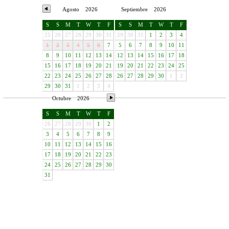
Agosto
2026
Septiembre
2026
S
S
M
T
W
T
F
S
S
M
T
W
T
F
25
26
27
28
29
30
31
29
30
31
1
2
3
4
1
2
3
4
5
6
7
5
6
7
8
9
10
11
8
9
10
11
12
13
14
12
13
14
15
16
17
18
15
16
17
18
19
20
21
19
20
21
22
23
24
25
22
23
24
25
26
27
28
26
27
28
29
30
1
2
29
30
31
1
2
3
4
Octubre
2026
S
S
M
T
W
T
F
26
27
28
29
30
1
2
3
4
5
6
7
8
9
10
11
12
13
14
15
16
17
18
19
20
21
22
23
24
25
26
27
28
29
30
31