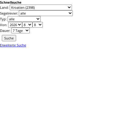
Schnellsuche
Land:
Segelrevier:
Stützpunkt:
Typ:
Von:
Dauer:
Flexibilität:
Suche
Erweiterte Suche