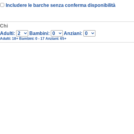
Includere le barche senza conferma disponibilità
Chi
Adulti:
Bambini:
Anziani:
Adulti
: 18+
Bambini
: 0 - 17
Anziani
: 65+