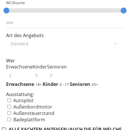
WC/Dusche
Art des Angebots
Wer
Erwachsene
Kinder
Senioren
Erwachsene
Kinder
Senioren
: 18+
: 0 - 17
: 65+
Ausstattung:
Autopilot
Außenbordmotor
Außensteuerstand
Badeplattform
Beiboot
ALLE YACHTEN ANZEIGEN (AUCH DIE FÜR WELCHE