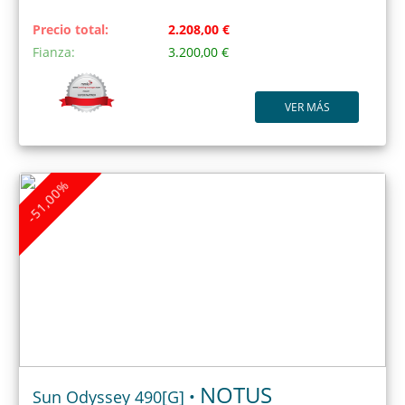
Precio total:
2.208,00 €
Fianza:
3.200,00 €
VER MÁS
-51,00%
NOTUS
Sun Odyssey 490[G] •