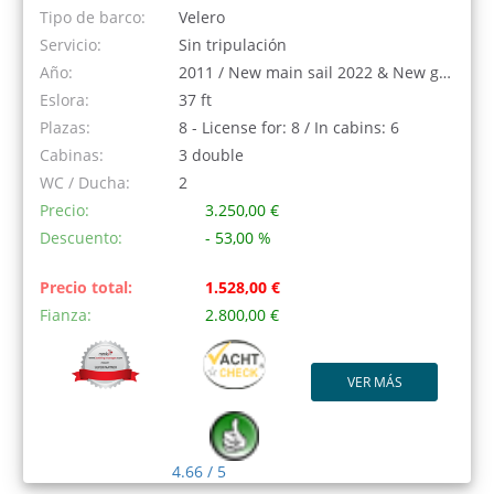
Tipo de barco:
Velero
Servicio:
Sin tripulación
Año:
2011 / New main sail 2022 & New genoa 2023
Eslora:
37 ft
Plazas:
8 - License for: 8 / In cabins: 6
Cabinas:
3 double
WC / Ducha:
2
Precio:
3.250,00 €
Descuento:
- 53,00 %
Precio total:
1.528,00 €
Fianza:
2.800,00 €
VER MÁS
4.66 / 5