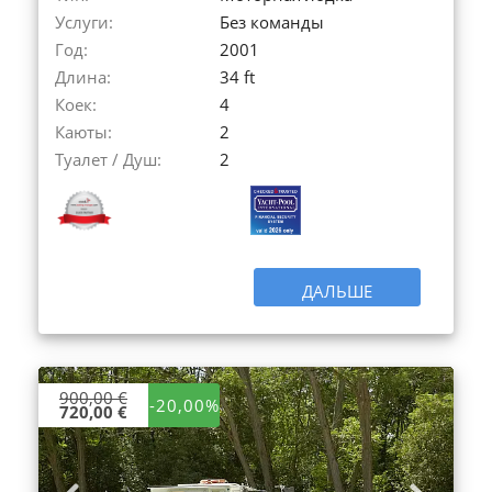
Услуги:
Без команды
Год:
2001
Длина:
34 ft
Коек:
4
Каюты:
2
Туалет / Душ:
2
ДАЛЬШЕ
900,00 €
-20,00%
720,00 €