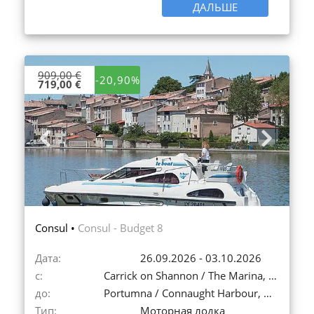
ДАЛЬШЕ
909,00 €
-20,90%
719,00 €
Previous
Next
Consul •
Consul - Budget 8
Дата:
26.09.2026 - 03.10.2026
с:
Carrick on Shannon / The Marina, Ирландия
до:
Portumna / Connaught Harbour, Ирландия
Тип:
Моторная лодка