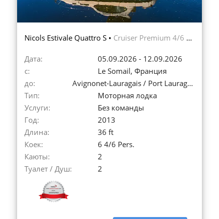
Nicols Estivale Quattro S •
Cruiser Premium 4/6 Pers.
Дата:
05.09.2026 - 12.09.2026
с:
Le Somail, Франция
до:
Avignonet-Lauragais / Port Lauragais, Франция
Тип:
Моторная лодка
Услуги:
Без команды
Год:
2013
Длина:
36 ft
Коек:
6 4/6 Pers.
Каюты:
2
Туалет / Душ:
2