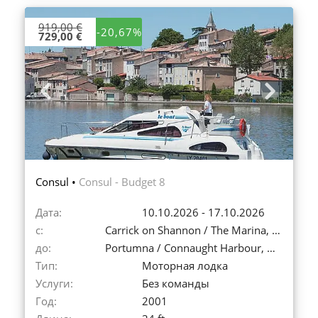
919,00 €
-20,67%
729,00 €
Previous
Next
Consul •
Consul - Budget 8
Дата:
10.10.2026 - 17.10.2026
с:
Carrick on Shannon / The Marina, Ирландия
до:
Portumna / Connaught Harbour, Ирландия
Тип:
Моторная лодка
Услуги:
Без команды
Год:
2001