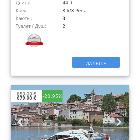
Длина:
44 ft
Коек:
8 6/8 Pers.
Каюты:
3
Туалет / Душ:
2
ДАЛЬШЕ
859,00 €
-20,95%
679,00 €
Previous
Next