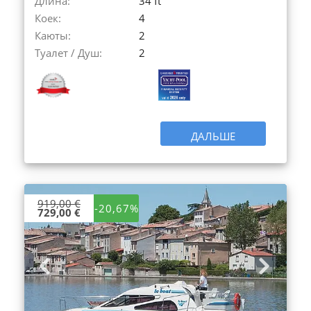
Длина:
34 ft
Коек:
4
Каюты:
2
Туалет / Душ:
2
ДАЛЬШЕ
919,00 €
-20,67%
729,00 €
Previous
Next