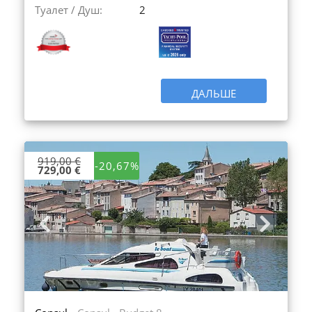
Туалет / Душ:
2
ДАЛЬШЕ
919,00 €
-20,67%
729,00 €
Previous
Next