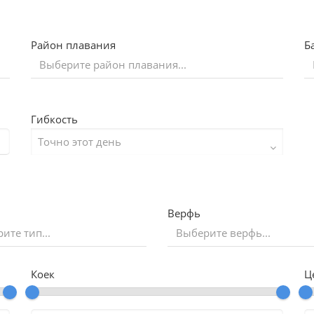
Район плавания
Б
Гибкость
Верфь
ите тип...
Коек
Ц