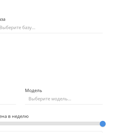
аза
Модель
ена в неделю