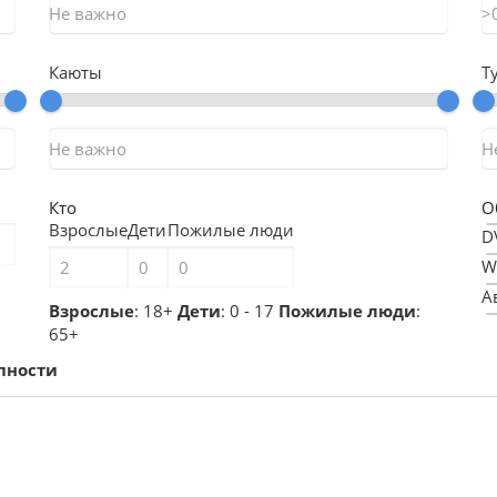
Каюты
Т
Кто
О
Взрослые
Дети
Пожилые люди
D
W
А
Взрослые
: 18+
Дети
: 0 - 17
Пожилые люди
:
Б
65+
Б
пности
В
Г
Г
Г