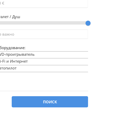
уалет / Душ
борудование:
VD-проигрыватель
i-Fi и Интернет
втопилот
ассейн
имини
нешнее положение рулевого управления
араж для тендеров
ПОИСК
енератор
еннакер