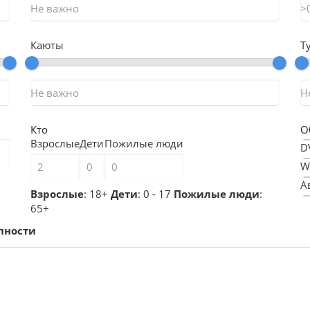
Каюты
Т
Кто
О
Взрослые
Дети
Пожилые люди
D
W
А
Взрослые
: 18+
Дети
: 0 - 17
Пожилые люди
:
Б
65+
Б
пности
В
Г
Г
Г