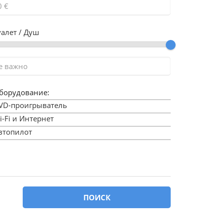
уалет / Душ
борудование:
VD-проигрыватель
i-Fi и Интернет
втопилот
ассейн
имини
нешнее положение рулевого управления
араж для тендеров
ПОИСК
енератор
еннакер