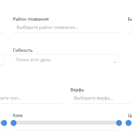
Район плавания
Б
Гибкость
Верфь
ите тип...
Коек
Ц