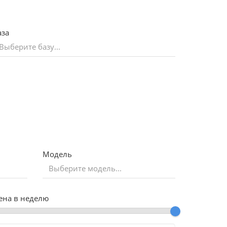
аза
Модель
ена в неделю