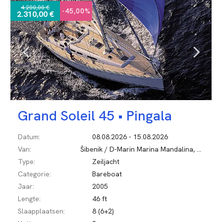
4.200,00 €
-45,00%
2.310,00 €
Grand Soleil 45 •
Pingala
Datum:
08.08.2026 - 15.08.2026
Van:
Šibenik / D-Marin Marina Mandalina, Kroatië
Type:
Zeiljacht
Categorie:
Bareboat
Jaar:
2005
Lengte:
46 ft
Slaapplaatsen:
8 (6+2)