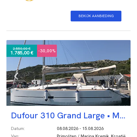
BEKIJK AANBIEDING
2.550,00 €
-30,00%
1.785,00 €
Dufour 310 Grand Large •
MIO
Datum:
08.08.2026 - 15.08.2026
Van:
Primošten / Marina Kremik, Kroatië