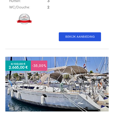
Hutten:
3
WC/Douche:
2
BEKIJK AANBIEDING
4.100,00 €
-35,00%
2.665,00 €