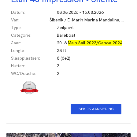
Datum:
08.08.2026 - 15.08.2026
Van:
Šibenik / D-Marin Marina Mandalina, Kroatië
Type:
Zeiljacht
Categorie:
Bareboat
Jaar:
2016
Main Sail 2023/Genoa 2024
Lengte:
38 ft
Slaapplaatsen:
8 (6+2)
Hutten:
3
WC/Douche:
2
BEKIJK AANBIEDING