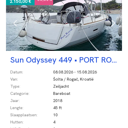
2.150,00 €
Sun Odyssey 449 •
PORT ROYAL
Datum:
08.08.2026 - 15.08.2026
Van:
Šolta / Rogač, Kroatië
Type:
Zeiljacht
Categorie:
Bareboat
Jaar:
2018
Lengte:
45 ft
Slaapplaatsen:
10
Hutten:
4