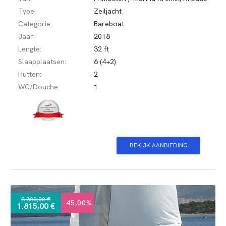
Type:
Zeiljacht
Categorie:
Bareboat
Jaar:
2018
Lengte:
32 ft
Slaapplaatsen:
6 (4+2)
Hutten:
2
WC/Douche:
1
BEKIJK AANBIEDING
3.300,00 €
-45,00%
1.815,00 €