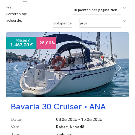
laat
Sorteren op:
volgorde:
1.950,00 €
-25,00%
1.463,00 €
Bavaria 30 Cruiser •
ANA
Datum:
08.08.2026 - 15.08.2026
Van:
Rabac, Kroatië
Type:
Zeiljacht