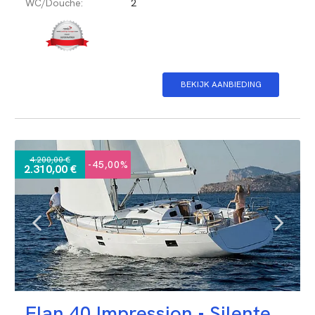
WC/Douche:
2
BEKIJK AANBIEDING
4.200,00 €
-45,00%
2.310,00 €
Elan 40 Impression •
Silente