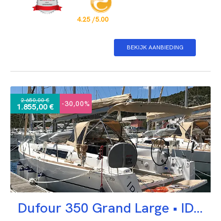
4.25 /5.00
BEKIJK AANBIEDING
2.650,00 €
-30,00%
1.855,00 €
Dufour 350 Grand Large •
IDA (new sails 2023.)