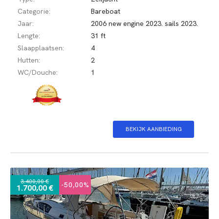
Categorie:
Bareboat
Jaar:
2006 new engine 2023. sails 2023.
Lengte:
31 ft
Slaapplaatsen:
4
Hutten:
2
WC/Douche:
1
BEKIJK AANBIEDING
3.400,00 €
-50,00%
1.700,00 €