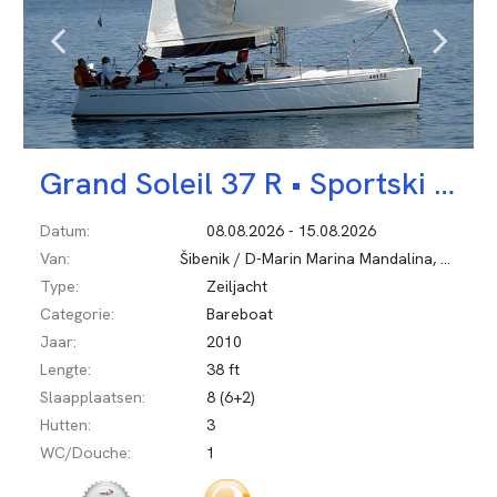
Grand Soleil 37 R •
Sportski Vuk
Datum:
08.08.2026 - 15.08.2026
Van:
Šibenik / D-Marin Marina Mandalina, Kroatië
Type:
Zeiljacht
Categorie:
Bareboat
Jaar:
2010
Lengte:
38 ft
Slaapplaatsen:
8 (6+2)
Hutten:
3
WC/Douche:
1