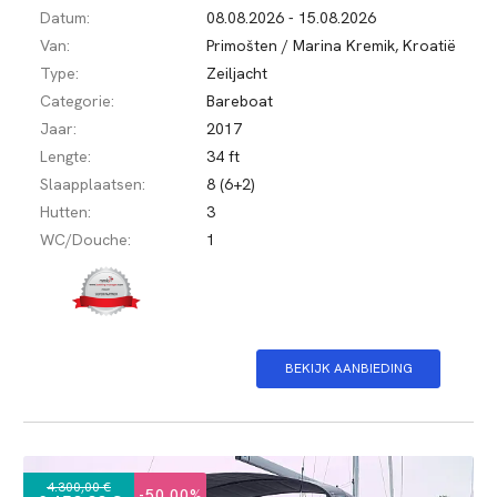
Datum:
08.08.2026 - 15.08.2026
Van:
Primošten / Marina Kremik, Kroatië
Type:
Zeiljacht
Categorie:
Bareboat
Jaar:
2017
Lengte:
34 ft
Slaapplaatsen:
8 (6+2)
Hutten:
3
WC/Douche:
1
BEKIJK AANBIEDING
4.300,00 €
-50,00%