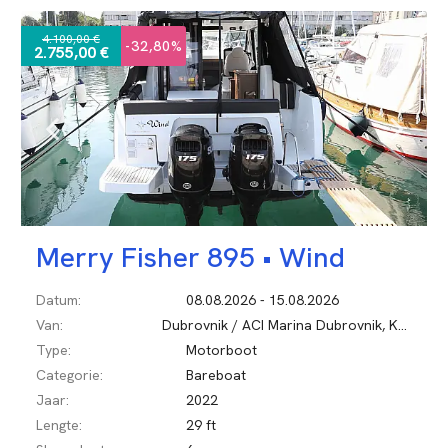
4.100,00 €
-32,80%
2.755,00 €
Merry Fisher 895 •
Wind
Datum:
08.08.2026 - 15.08.2026
Van:
Dubrovnik / ACI Marina Dubrovnik, Kroatië
Type:
Motorboot
Categorie:
Bareboat
Jaar:
2022
Lengte:
29 ft