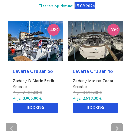
Filteren op datum:
-45%
-30%
Bavaria Cruiser 56
Bavaria Cruiser 46
Zadar / D-Marin Borik
Zadar / Marina Zadar
Kroatië
Kroatië
Prijs:
7.100,00 €
Prijs:
3.590,00 €
Prijs:
3.905,00 €
Prijs:
2.513,00 €
BOOKING
BOOKING