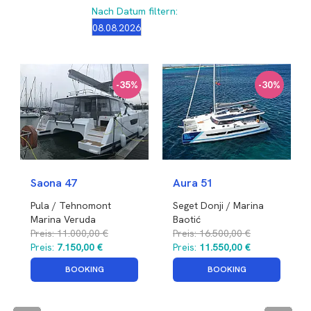
Nach Datum filtern:
-35%
-30%
Saona 47
Aura 51
Pula / Tehnomont
Seget Donji / Marina
Marina Veruda
Baotić
Kroatien
Preis:
11.000,00 €
Kroatien
Preis:
16.500,00 €
Preis:
7.150,00 €
Preis:
11.550,00 €
BOOKING
BOOKING