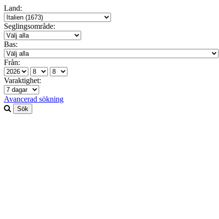
Land:
Seglingsområde:
Bas:
Från:
Varaktighet:
Avancerad sökning
Sök