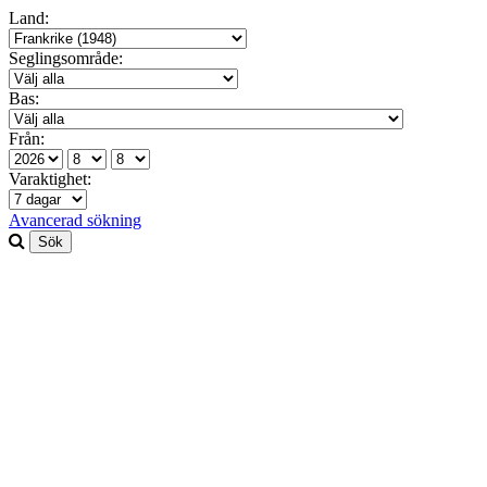
Land:
Seglingsområde:
Bas:
Från:
Varaktighet:
Avancerad sökning
Sök