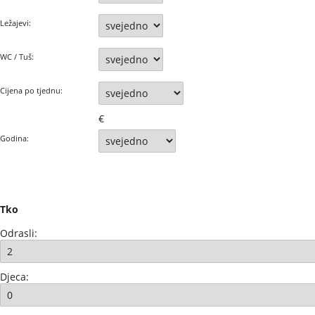
Ležajevi:
WC / Tuš:
Cijena po tjednu:
€
Godina:
Tko
Odrasli:
Djeca: