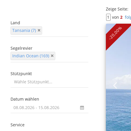
Zeige Seite:
von
2
fol
Land
-20,00%
Tansania (7)
Segelrevier
Indian Ocean (169)
Stützpunkt
Datum wählen
Service