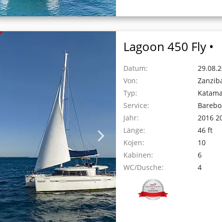
Lagoon 450 Fly •
Datum:
29.08.2
Von:
Zanzib
Typ:
Katam
Service:
Barebo
Jahr:
2016 2
Länge:
46 ft
Kojen:
10
Kabinen:
6
WC/Dusche:
4