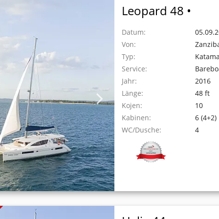
Leopard 48 •
Datum:
05.09.2
Von:
Zanzib
Typ:
Katam
Service:
Barebo
Jahr:
2016
Länge:
48 ft
Kojen:
10
Kabinen:
6 (4+2)
WC/Dusche:
4