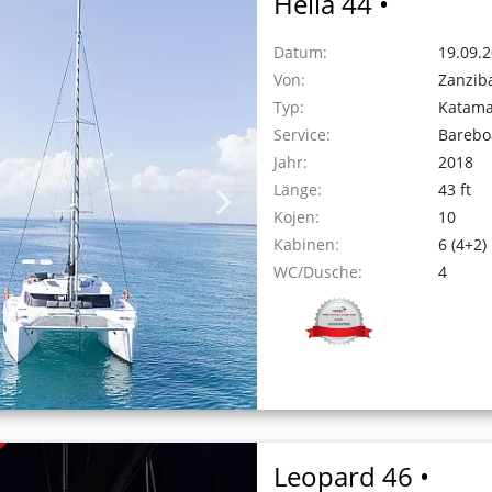
Helia 44 •
Datum:
19.09.2
Von:
Zanzib
Typ:
Katam
Service:
Barebo
Jahr:
2018
Länge:
43 ft
Kojen:
10
Kabinen:
6 (4+2)
WC/Dusche:
4
Leopard 46 •