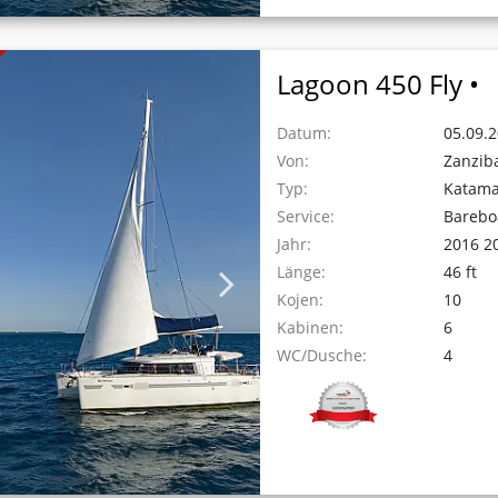
Lagoon 450 Fly •
Datum:
05.09.2
Von:
Zanzib
Typ:
Katam
Service:
Barebo
Jahr:
2016 2
Länge:
46 ft
Kojen:
10
Kabinen:
6
WC/Dusche:
4