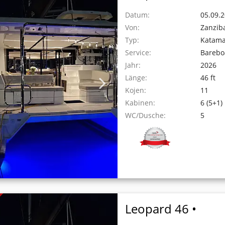
Datum:
05.09.2
Von:
Zanzib
Typ:
Katam
Service:
Barebo
Jahr:
2026
Länge:
46 ft
Kojen:
11
Kabinen:
6 (5+1)
WC/Dusche:
5
Leopard 46 •