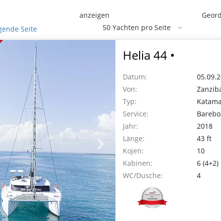
anzeigen
Geord
gende Seite
Helia 44 •
Datum:
05.09.2
Von:
Zanzib
Typ:
Katam
Service:
Barebo
Jahr:
2018
Länge:
43 ft
Kojen:
10
Kabinen:
6 (4+2)
WC/Dusche:
4