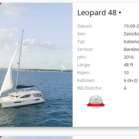
Leopard 48 •
Datum:
19.09.2
Von:
Zanzib
Typ:
Katam
Service:
Barebo
Jahr:
2016
Länge:
48 ft
Kojen:
10
Kabinen:
6 (4+2)
WC/Dusche:
4