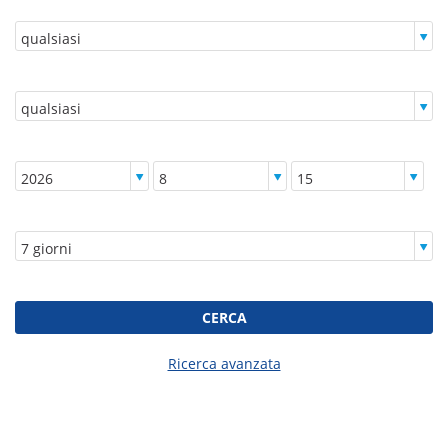
Modello:
Cabine:
Da:
Durata:
CERCA
Ricerca avanzata