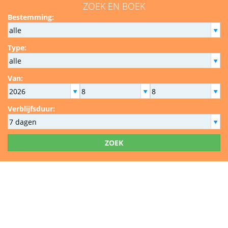
ZOEK EN BOEK
Bestemming:
Type:
Van:
Verblijfsduur:
ZOEK