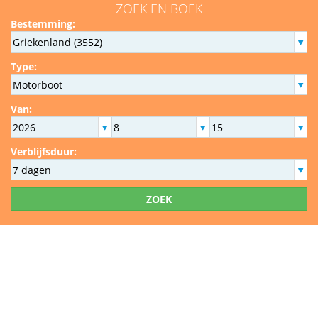
ZOEK EN BOEK
Bestemming:
Type:
Van:
Verblijfsduur:
ZOEK