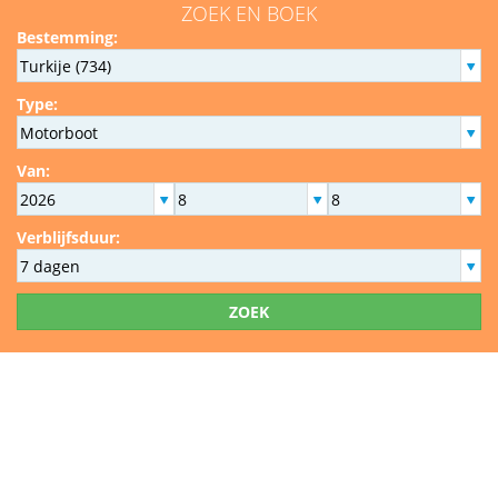
ZOEK EN BOEK
Bestemming:
Type:
Van:
Verblijfsduur:
ZOEK