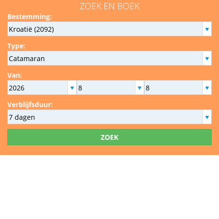
ZOEK EN BOEK
Bestemming:
Type:
Van:
Verblijfsduur:
ZOEK