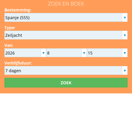
ZOEK EN BOEK
Bestemming:
Type:
Van:
Verblijfsduur:
ZOEK