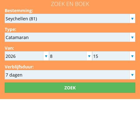
ZOEK EN BOEK
Bestemming:
Type:
Van:
Verblijfsduur:
ZOEK