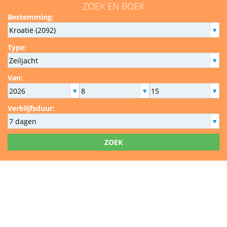
ZOEK EN BOEK
Bestemming:
Type:
Van:
Verblijfsduur:
ZOEK