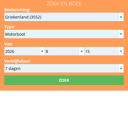
ZOEK EN BOEK
Bestemming:
Type:
Van:
Verblijfsduur:
ZOEK