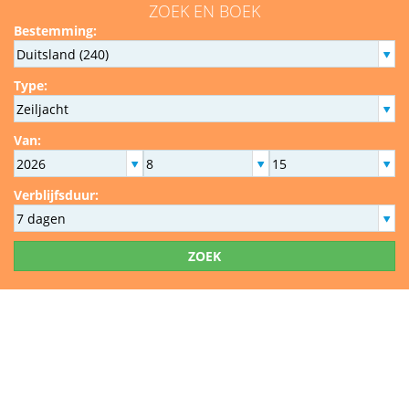
ZOEK EN BOEK
Bestemming:
Type:
Van:
Verblijfsduur:
ZOEK