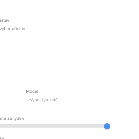
ístav
Model
ena za týden