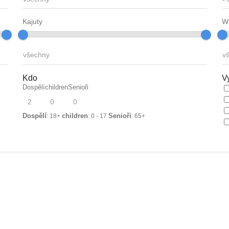
Kajuty
W
Kdo
V
Dospělí
children
Senioři
Dospělí
children
Senioři
: 18+
: 0 - 17
: 65+