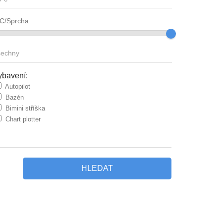
C/Sprcha
ybavení:
Autopilot
Bazén
Bimini stříška
Chart plotter
Chart plotter v kokpitu
DVD přehrávač
Elektrická vinšna
Elektrický záchod
HLEDAT
Garáž pro tendry
Generátor
Gennaker
Gril v kokpitu
Herní konzole