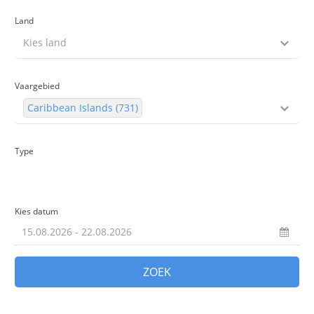
Land
Kies land
Vaargebied
Caribbean Islands (731)
Type
Kies datum
ZOEK