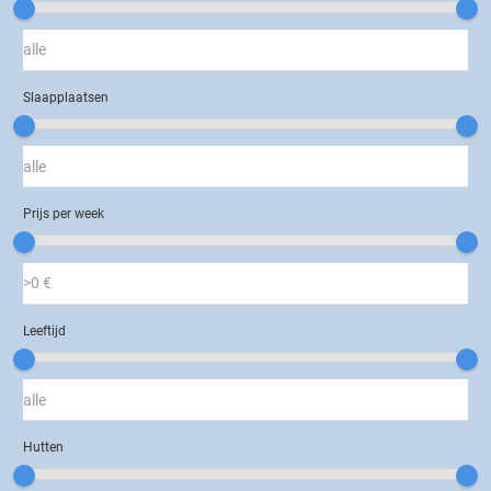
Slaapplaatsen
Prijs per week
Leeftijd
Hutten